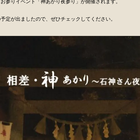
なお参りイベント「神あかり夜参り」が開催されます。
の予定が出ましたので、ぜひチェックしてください。