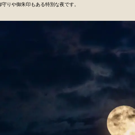
御守りや御朱印もある特別な夜です。