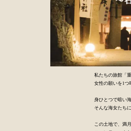
私たちの旅館「
女性の願いを1つ
身ひとつで暗い
そんな海女たち
この土地で、満