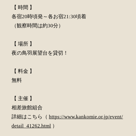
【 時間 】
各宿20時頃発～各お宿21:30頃着
（観察時間は約30分）
【 場所 】
夜の鳥羽展望台を貸切！
【 料金 】
無料
【 主催 】
相差旅館組合
詳細はこちら（
https://www.kankomie.or.jp/event/
detail_41262.html
）