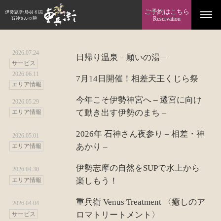
ご予約はこちら
Reservation
2026.07.24
日帰り温泉 – 願いの湯 –
サービス
2026.06.11
7月14日開催！相差天王くじら祭
エリア情報
今年こそ伊勢神宮へ – 遷宮に向け
2026.05.29
て動き出す伊勢のまち –
エリア情報
2026年 石神さん夜参り – 相差・神
2026.05.01
あかり –
エリア情報
伊勢志摩の自然をSUPで水上から
2026.04.30
楽しもう！
エリア情報
重兵衛 Venus Treatment 〈癒しのア
2026.04.04
ロマトリートメント〉
サービス