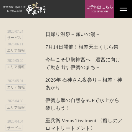
ご予約はこちら
Reservation
2026.07.24
日帰り温泉 – 願いの湯 –
サービス
2026.06.11
7月14日開催！相差天王くじら祭
エリア情報
今年こそ伊勢神宮へ – 遷宮に向け
2026.05.29
て動き出す伊勢のまち –
エリア情報
2026年 石神さん夜参り – 相差・神
2026.05.01
あかり –
エリア情報
伊勢志摩の自然をSUPで水上から
2026.04.30
楽しもう！
エリア情報
重兵衛 Venus Treatment 〈癒しのア
2026.04.04
ロマトリートメント〉
サービス