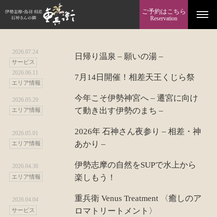
ご予約はこちら
Reservation
2026.07.24
日帰り温泉 – 願いの湯 –
サービス
2026.06.11
7月14日開催！相差天王くじら祭
エリア情報
今年こそ伊勢神宮へ – 遷宮に向け
2026.05.29
て動き出す伊勢のまち –
エリア情報
2026年 石神さん夜参り – 相差・神
2026.05.01
あかり –
エリア情報
伊勢志摩の自然をSUPで水上から
2026.04.30
楽しもう！
エリア情報
重兵衛 Venus Treatment 〈癒しのア
2026.04.04
ロマトリートメント〉
サービス