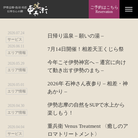
ご予約はこちら
Reservation
2026.07.24
日帰り温泉 – 願いの湯 –
サービス
2026.06.11
7月14日開催！相差天王くじら祭
エリア情報
今年こそ伊勢神宮へ – 遷宮に向け
2026.05.29
て動き出す伊勢のまち –
エリア情報
2026年 石神さん夜参り – 相差・神
2026.05.01
あかり –
エリア情報
伊勢志摩の自然をSUPで水上から
2026.04.30
楽しもう！
エリア情報
重兵衛 Venus Treatment 〈癒しのア
2026.04.04
ロマトリートメント〉
サービス