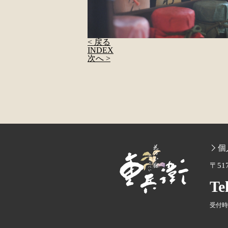
< 戻る
INDEX
次へ >
個
〒51
Te
受付時間