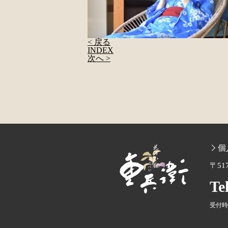
< 戻る
INDEX
次へ >
個
〒51
Te
受付時間