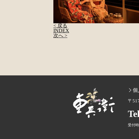
< 戻る
INDEX
次へ >
個
〒51
Te
受付時間