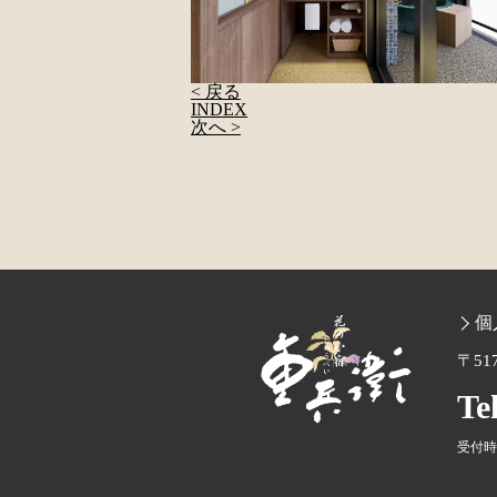
< 戻る
INDEX
次へ >
個
〒51
Te
受付時間