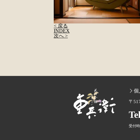
< 戻る
INDEX
次へ >
個
〒51
Te
受付時間