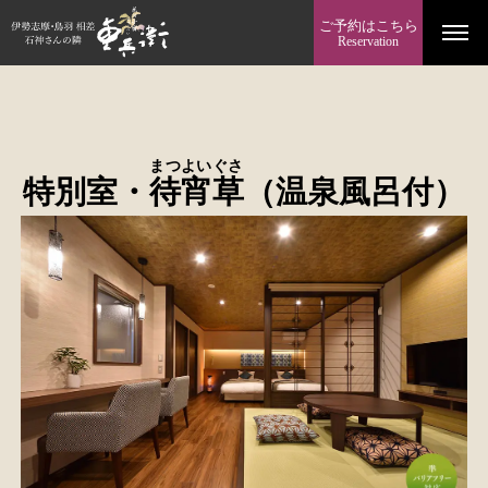
ご予約はこちら
Reservation
まつよいぐさ
特別室・
待宵草
（温泉風呂付）