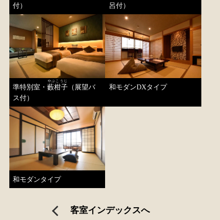
付）
呂付）
やぶこうじ
準特別室・
藪柑子
（展望バ
和モダンDXタイプ
ス付）
和モダンタイプ
客室インデックスへ