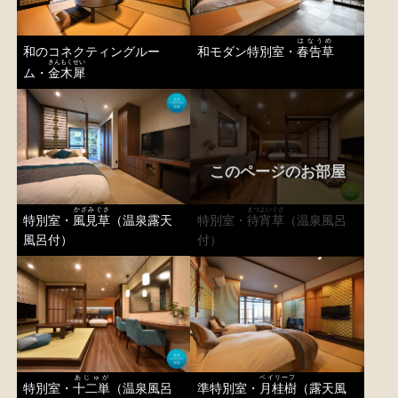
はなうめ
和のコネクティングルー
和モダン特別室・
春告草
きんもくせい
ム・
金木犀
このページのお部屋
かざみぐさ
まつよいぐさ
特別室・
風見草
（温泉露天
特別室・
待宵草
（温泉風呂
風呂付）
付）
あじゅが
ベイリーフ
特別室・
十二単
（温泉風呂
準特別室・
月桂樹
（露天風