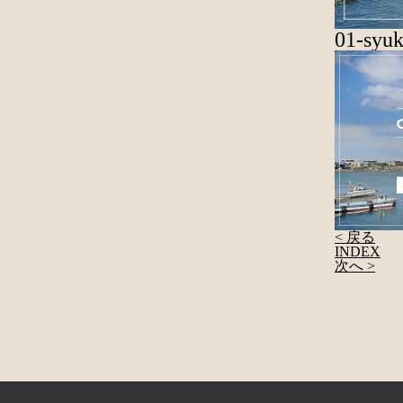
01-syuk
< 戻る
INDEX
次へ >