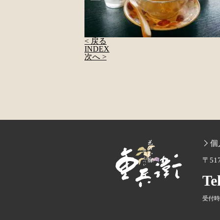
< 戻る
INDEX
次へ >
個
〒51
Te
受付時間