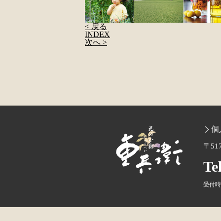
< 戻る
INDEX
次へ >
個
〒51
Te
受付時間